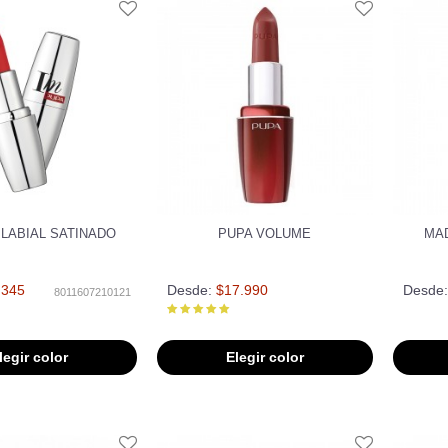
M LABIAL SATINADO
PUPA VOLUME
MAD
.345
Desde:
$17.990
Desde:
8011607210121
legir color
Elegir color