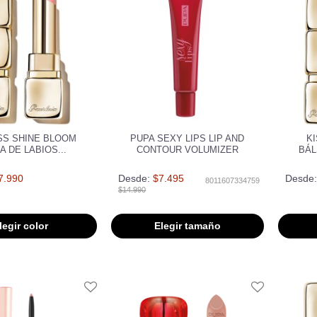
SS SHINE BLOOM
PUPA SEXY LIPS LIP AND
K
A DE LABIOS...
CONTOUR VOLUMIZER
BÁL
7.990
Desde:
$7.495
Desde:
8011607334759
$14.990
legir color
Elegir tamaño