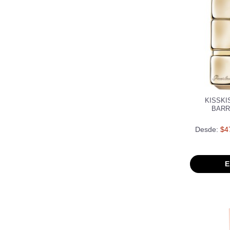
KISSKI
BARR
Desde:
$4
E