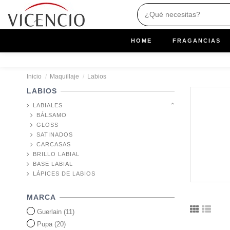
HOME
FRAGANCIAS
Inicio
Maquillaje
Labios
LABIOS
LABIALES
BÁLSAMO
GLOSS
SATINADOS
CARCASAS
BRILLO LABIAL
BASE LABIAL
LÁPICES DE LABIOS
MARCA
Guerlain
(11)
Pupa
(20)