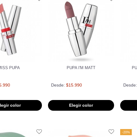
MISS PUPA
PUPA I'M MATT
PU
5.990
Desde:
$15.990
Desde:
legir color
Elegir color
-20%