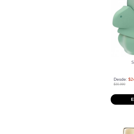
S
Desde:
$2
$30.990
E