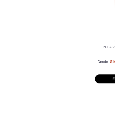
PUPA V
Desde:
$1
E