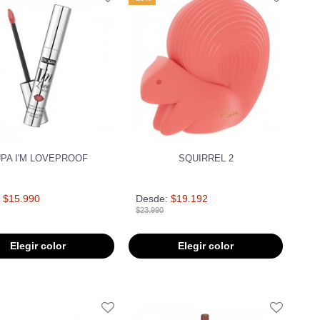
PA I'M LOVEPROOF
SQUIRREL 2
$15.990
Desde:
$19.192
$23.990
Elegir color
Elegir color