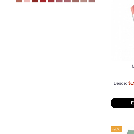
Desde:
$1
E
-20%