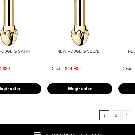
ROUGE G SATIN
NEW ROUGE G VELVET
NE
4.990
Desde:
$44.990
Desde:
legir color
Elegir color
1
2