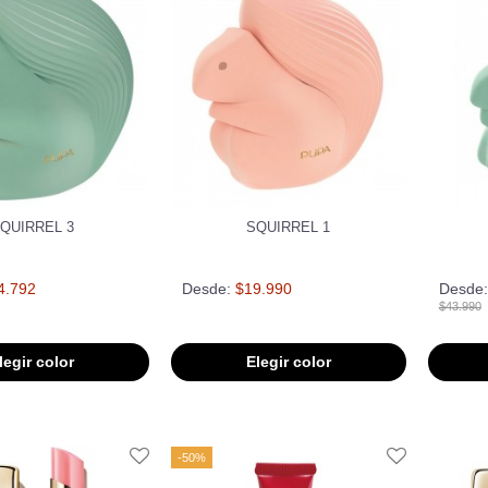
QUIRREL 3
SQUIRREL 1
4.792
Desde:
$19.990
Desde:
$43.990
legir color
Elegir color
-50%