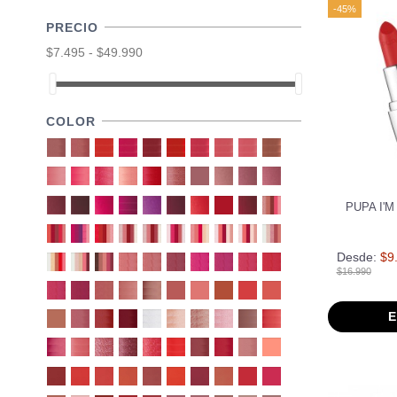
-45%
PRECIO
$7.495 - $49.990
COLOR
PUPA I'
Desde:
$9
$16.990
E