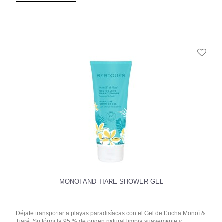
MONOI AND TIARE SHOWER GEL
Déjate transportar a playas paradisíacas con el Gel de Ducha Monoï &
Tiaré. Su fórmula 95 % de origen natural limpia suavemente y