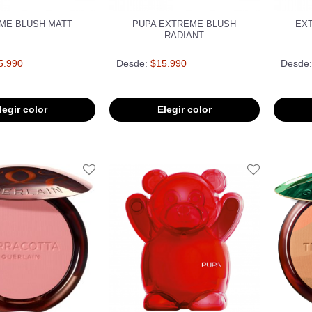
ME BLUSH MATT
PUPA EXTREME BLUSH
EX
RADIANT
5.990
Desde:
$15.990
Desde:
legir color
Elegir color