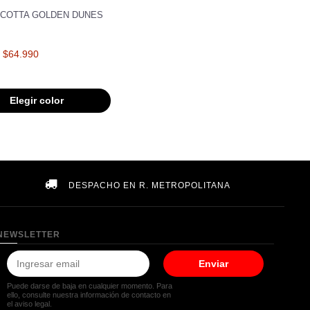
COTTA GOLDEN DUNES
$64.990
Elegir color
DESPACHO EN R. METROPOLITANA
NEWSLETTER
Enviar
Puede darse de baja en cualquier momento. Para
ello, consulte nuestra información de contacto en
el aviso legal.