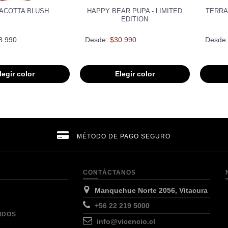
ACOTTA BLUSH
HAPPY BEAR PUPA - LIMITED
TERRA
EDITION
8.990
Desde:
$30.990
Desde:
legir color
Elegir color
MÉTODO DE PAGO SEGURO
CONTÁCTANOS
Manquehue Norte 2056, Vitacura
+56 22 219 5000
IDOS
info@vicencio.cl