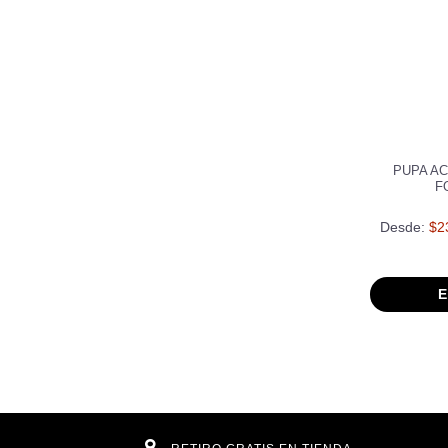
PUPA AC
F
Desde:
$2
E