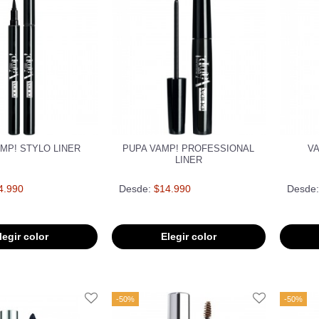
MP! STYLO LINER
PUPA VAMP! PROFESSIONAL
V
LINER
4.990
Desde:
$14.990
Desde:
legir color
Elegir color
-50%
-50%