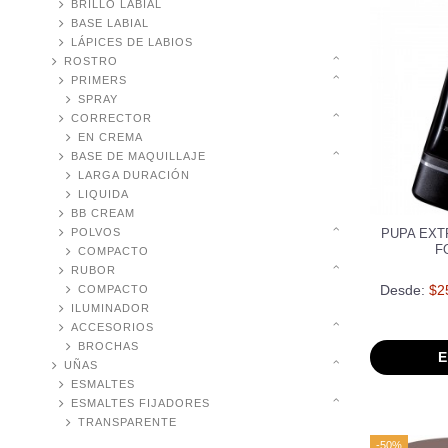
BRILLO LABIAL
BASE LABIAL
LÁPICES DE LABIOS
ROSTRO
PRIMERS
SPRAY
CORRECTOR
EN CREMA
BASE DE MAQUILLAJE
LARGA DURACIÓN
LIQUIDA
BB CREAM
PUPA EXT
POLVOS
F
COMPACTO
RUBOR
Desde:
$2
COMPACTO
ILUMINADOR
ACCESORIOS
BROCHAS
E
UÑAS
ESMALTES
ESMALTES FIJADORES
TRANSPARENTE
-50%