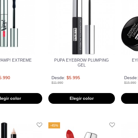
VAMP! EXTREME
PUPA EYEBROW PLUMPING
EY
GEL
5.990
Desde:
$5.995
Desde:
$11.990
$15.990
legir color
Elegir color
-45%