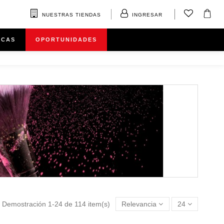
NUESTRAS TIENDAS
INGRESAR
RCAS
OPORTUNIDADES
Demostración 1-24 de 114 item(s)
Relevancia
24