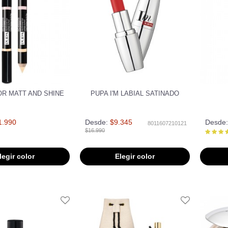
OR MATT AND SHINE
PUPA I'M LABIAL SATINADO
1.990
Desde:
$9.345
Desde:
8011607210121
$16.990
legir color
Elegir color