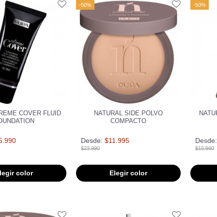
-50%
-50%
REME COVER FLUID
NATURAL SIDE POLVO
NATU
OUNDATION
COMPACTO
5.990
Desde:
$11.995
Desde:
$23.990
$15.990
legir color
Elegir color