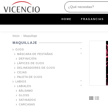
HOME
FRAGANCIAS
Inicio
Maquillaje
MAQUILLAJE
OJOS
MÁSCARA DE PESTAÑAS
DEFINICIÓN
LÁPICES DE OJOS
DELINEADORES DE OJOS
CEJAS
PALETA DE OJOS
LABIOS
LABIALES
BÁLSAMO
GLOSS
SATINADOS
CARCASAS