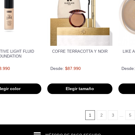
TIVE LIGHT FLUID
COFRE TERRACOTTA Y NOIR
LIKE 
OUNDATION
3.990
Desde:
$87.990
Desde:
legir color
Elegir tamaño
1
2
3
…
5