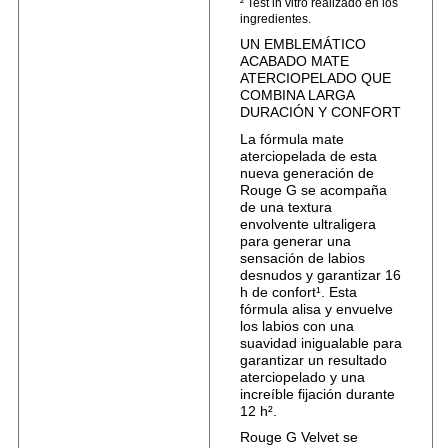
² Test in vitro realizado en los
ingredientes.
UN EMBLEMÁTICO
ACABADO MATE
ATERCIOPELADO QUE
COMBINA LARGA
DURACIÓN Y CONFORT
La fórmula mate
aterciopelada de esta
nueva generación de
Rouge G se acompaña
de una textura
envolvente ultraligera
para generar una
sensación de labios
desnudos y garantizar 16
h de confort¹. Esta
fórmula alisa y envuelve
los labios con una
suavidad inigualable para
garantizar un resultado
aterciopelado y una
increíble fijación durante
12 h².
Rouge G Velvet se