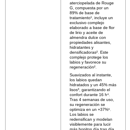
aterciopelada de Rouge
G, compuesta por un
89% de base de
tratamiento¹, incluye un
exclusivo complejo
elaborado a base de flor
de lirio y aceite de
almendra dulce con
propiedades alisantes,
hidratantes y
densificadoras². Este
complejo protege los
labios y favorece su
regeneración².
Suavizados al instante,
los labios quedan
hidratados y un 45% más
lisos³, garantizando el
confort durante 16 h⁴.
Tras 4 semanas de uso,
su regeneración se
optimiza en un +37%⁵.
Los labios se
redensifican y modelan
visiblemente para lucir
más bonitos día tras día