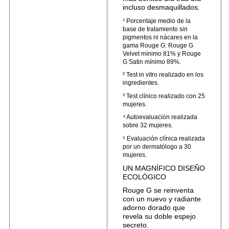
incluso desmaquillados.
¹ Porcentaje medio de la
base de tratamiento sin
pigmentos ni nácares en la
gama Rouge G: Rouge G
Velvet mínimo 81% y Rouge
G Satin mínimo 89%.
² Test in vitro realizado en los
ingredientes.
³ Test clínico realizado con 25
mujeres.
⁴ Autoevaluación realizada
sobre 32 mujeres.
⁵ Evaluación clínica realizada
por un dermatólogo a 30
mujeres.
UN MAGNÍFICO DISEÑO
ECOLÓGICO
Rouge G se reinventa
con un nuevo y radiante
adorno dorado que
revela su doble espejo
secreto.