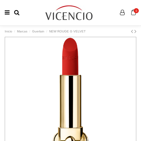
0
Inicio
Marcas
Guerlain
NEW ROUGE G VELVET