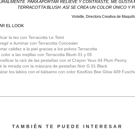
URALMENTE. PARA APORTAR RELIEVE Y CONTRASTE, ME GUSTA 
TERRACOTTA BLUSH. ASÍ SE CREA UN COLOR ÚNICO Y P
Violette, Directora Creativa de Maquill
AR EL LOOK
ficar la tez con Terracotta Le Teint
regir e iluminar con Terracotta Concealer
rtar calidez a la piel gracias a los polvos Terracotta
 color a las mejillas con Terracotta Blush 01 y 05
ensificar la raíz de las pestañas con el Crayon Yeux 04 Plum Peony
ir la mirada con la máscara de pestañas Noir G 01 Black
lzar los labios con el bálsamo con color KissKiss Bee Glow 409 Fusch
TAMBIÉN TE PUEDE INTERESAR