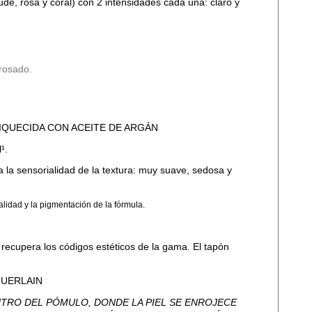
ude, rosa y coral) con 2 intensidades cada una: claro y
 rosado.
IQUECIDA CON ACEITE DE ARGÁN
¹.
a la sensorialidad de la textura: muy suave, sedosa y
alidad y la pigmentación de la fórmula.
recupera los códigos estéticos de la gama. El tapón
GUERLAIN
NTRO DEL PÓMULO, DONDE LA PIEL SE ENROJECE