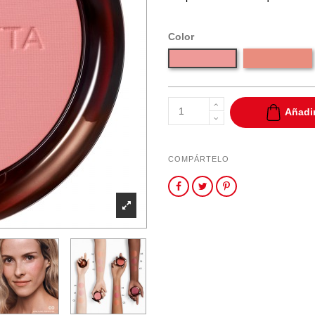
Color
Light Nude
Añadir
COMPÁRTELO