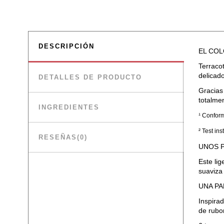
DESCRIPCIÓN
EL CO
Terraco
delicado
DETALLES DE PRODUCTO
Gracias 
totalme
INGREDIENTES
¹ Conform
² Test in
RESEÑAS
(0)
UNOS 
Este lig
suaviza 
UNA PA
Inspirad
de rubor