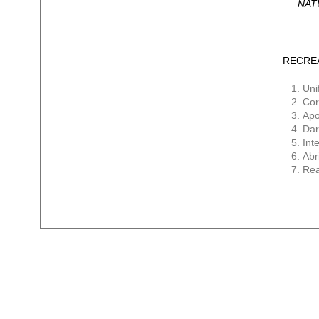
NAT
RECRE
Uni
Cor
Apo
Dar
Int
Abr
Rea