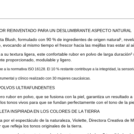
LOR REINVENTADO PARA UN DESLUMBRANTE ASPECTO NATURAL
tta Blush, formulado con 90 % de ingredientes de origen natural¹, revel
, evocando al mismo tiempo el frescor hacia las mejillas tras estar al air
a su textura ligera, este confortable rubor en polvo de larga duración² r
nte proporcionado, modulable y ligero.
e a la normativa ISO 16128. El 10 % restante contribuye a la integridad, la sensori
strumental y clínico realizado con 30 mujeres caucásicas.
POLVOS ULTRAFUNDENTES
ero rubor en polvo, que se fusiona con la piel, garantiza un resultado
los tonos vivos para que se fundan perfectamente con el tono de la pie
LETA INSPIRADA EN LOS COLORES DE LA TIERRA
a por el espectáculo de la naturaleza, Violette, Directora Creativa de
 que refleja los tonos originales de la tierra.