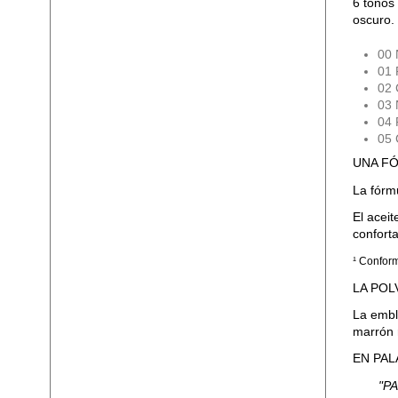
6 tonos 
oscuro.
00 
01 
02 
03 
04 
05 
UNA FÓ
La fórm
El aceit
conforta
¹ Conform
LA POL
La embl
marrón 
EN PAL
"P