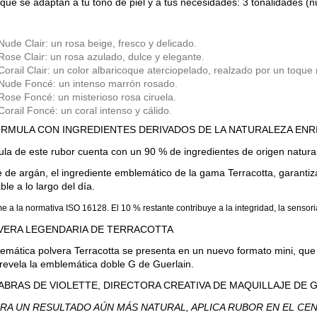
que se adaptan a tu tono de piel y a tus necesidades: 3 tonalidades (n
Nude Clair: un rosa beige, fresco y delicado.
Rose Clair: un rosa azulado, dulce y elegante.
Corail Clair: un color albaricoque aterciopelado, realzado por un toque
Nude Foncé: un intenso marrón rosado.
Rose Foncé: un misterioso rosa ciruela.
Corail Foncé: un coral intenso y cálido.
RMULA CON INGREDIENTES DERIVADOS DE LA NATURALEZA ENR
ula de este rubor cuenta con un 90 % de ingredientes de origen natural
e de argán, el ingrediente emblemático de la gama Terracotta, garantiz
ble a lo largo del día.
e a la normativa ISO 16128. El 10 % restante contribuye a la integridad, la sensori
VERA LEGENDARIA DE TERRACOTTA
emática polvera Terracotta se presenta en un nuevo formato mini, que 
revela la emblemática doble G de Guerlain.
ABRAS DE VIOLETTE, DIRECTORA CREATIVA DE MAQUILLAJE DE 
ARA UN RESULTADO AÚN MÁS NATURAL, APLICA RUBOR EN EL CE